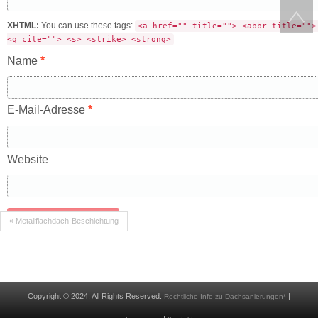
XHTML:
You can use these tags:
<a href="" title=""> <abbr title="">
<q cite=""> <s> <strike> <strong>
Name
*
E-Mail-Adresse
*
Website
« Metallflachdach-Beschichtung
Copyright © 2024. All Rights Reserved.
|
Rechtliche Info zu Dachsanierungen*