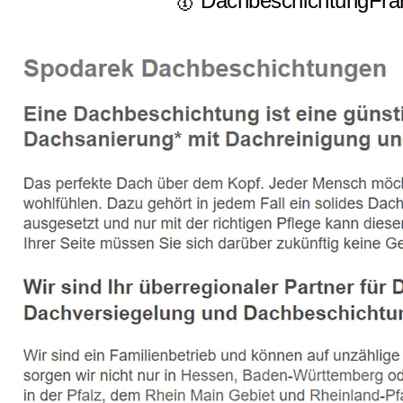
🥇 DachbeschichtungFran