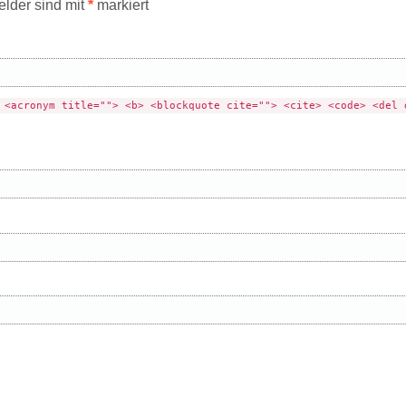
elder sind mit
*
markiert
 <acronym title=""> <b> <blockquote cite=""> <cite> <code> <del 