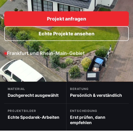
Projekt anfragen
Echte Projekte ansehen
Frankfurt und Rhein-Main-Gebiet
MATERIAL
BERATUNG
Dachgerecht ausgewählt
Persönlich & verständlich
PROJEKTBILDER
ENTSCHEIDUNG
Echte Spodarek-Arbeiten
Erst prüfen, dann
empfehlen