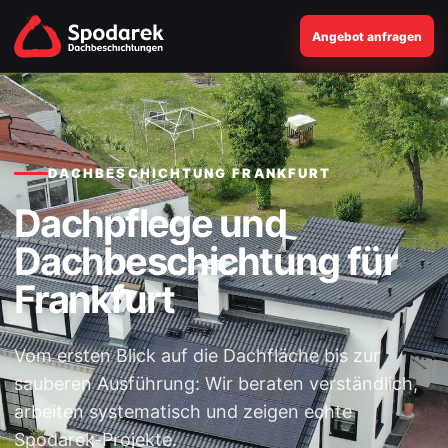
Angebot anfragen
DACHBESCHICHTUNG FRANKFURT
Dachpflege und
Dachbeschichtung für
Frankfurt
Vom ersten Blick auf die Dachfläche bis zur
sauberen Ausführung: Wir beraten verständlich,
arbeiten systematisch und zeigen echte
Spodarek-Projekte.