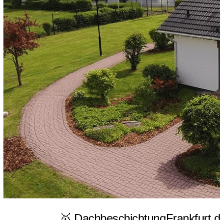
🥇 DachbeschichtungFrankfurt.d