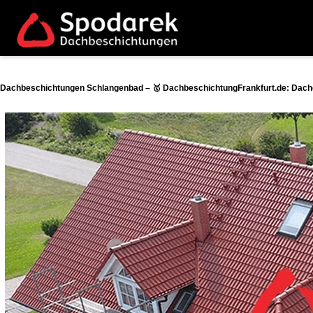
Dachbeschichtungen Schlangenbad – 🥇 DachbeschichtungFrankfurt.de: Dachd