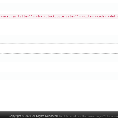
 <acronym title=""> <b> <blockquote cite=""> <cite> <code> <del 
Copyright © 2024. All Rights Reserved.
|
Rechtliche Info zu Dachsanierungen*
Impress