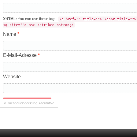
XHTML:
You can use these tags:
<a href="" title=""> <abbr title="">
<q cite=""> <s> <strike> <strong>
Name
*
E-Mail-Adresse
*
Website
« Dachneueindeckung-Alternative