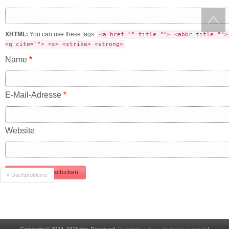
XHTML:
You can use these tags:
<a href="" title=""> <abbr title="">
<q cite=""> <s> <strike> <strong>
Name
*
E-Mail-Adresse
*
Website
« Dachprobleme
Copyright © 2024. All Rights Reserved.
|