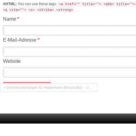
XHTML:
You can use these tags:
<a href="" title=""> <abbr title="">
<q cite=""> <s> <strike> <strong>
Name
*
E-Mail-Adresse
*
Website
« Dachbeschichtungen für Heppenheim (Bergstraße) – 🥇 …