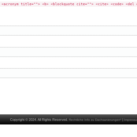
 <acronym title=""> <b> <blockquote cite=""> <cite> <code> <del 
Copyright © 2024. All Rights Reserved.
|
Rechtliche Info zu Dachsanierungen*
Impress