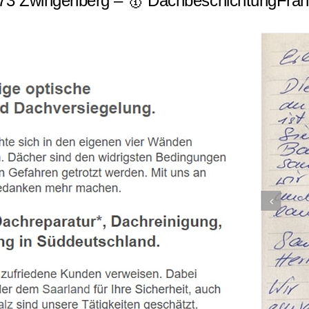
3 Zwingenberg – 🥇 DachbeschichtungFrank